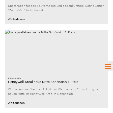
Spatenstich für das Bauvorhaben und das zukünftige Wohnquartier
"Fuchsbühl" in Aichwald
Weiterlesen
28.07.2025
Honeywell-Areal neue Mitte Schönaich 1. Preis
Wir freuen uns über den 1. Platz im Wettbewerb, Entwicklung der
neuen Mitte im Honeywell-Areal in Schönaich
Weiterlesen