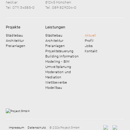
Neckar
81245 München
Tel. 0711 34585-0
Tel. 089 829204-0
Projekte
Leistungen
Städtebau
Städtebau
Aktuell
Architektur
Architektur
Profil
Freianlagen
Freianlagen
Jobs
Projektsteuerung
Kontakt
Building Information
Modeling - BIM
Umweltplanung
Moderation und
Mediation
Wettbewerbe
Modellbau
Impressum
Datenschutz
© 2026 Project GmbH