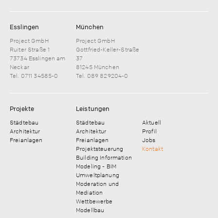
Esslingen
München
Project GmbH
Project GmbH
Ruiter Straße 1
Gottfried-Keller-Straße
73734 Esslingen am
37
Neckar
81245 München
Tel. 0711 34585-0
Tel. 089 829204-0
Projekte
Leistungen
Städtebau
Städtebau
Aktuell
Architektur
Architektur
Profil
Freianlagen
Freianlagen
Jobs
Projektsteuerung
Kontakt
Building Information
Modeling - BIM
Umweltplanung
Moderation und
Mediation
Wettbewerbe
Modellbau