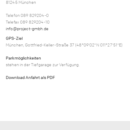
81245 München
Telefon 089 829204-0
Telefax 089 829204-10
info@project-gmbh.de
GPS-Ziel
München, Gottfried-Keller-Straße 37 (48°09'02"N 011°27'51"E)
Parkmöglichkeiten
stehen in der Tiefgarage zur Verfügung.
Download Anfahrt als PDF