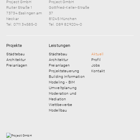
Project GmbH
Project GmbH
Ruiter Straße 1
Gottfried-Keller-Straße
73734 Esslingen am
37
Neckar
81245 München
Tel. 0711 34585-0
Tel. 089 829204-0
Projekte
Leistungen
Städtebau
Städtebau
Aktuell
Architektur
Architektur
Profil
Freianlagen
Freianlagen
Jobs
Projektsteuerung
Kontakt
Building Information
Modeling - BIM
Umweltplanung
Moderation und
Mediation
Wettbewerbe
Modellbau