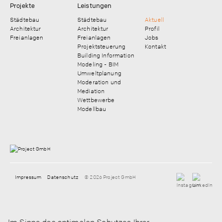
Projekte
Leistungen
Städtebau
Städtebau
Aktuell
Architektur
Architektur
Profil
Freianlagen
Freianlagen
Jobs
Projektsteuerung
Kontakt
Building Information
Modeling - BIM
Umweltplanung
Moderation und
Mediation
Wettbewerbe
Modellbau
Impressum
Datenschutz
© 2026 Project GmbH
Im Sinne des optimalen Schutzes Ihrer