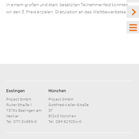
In einem großen und stark besetzten Teilnehmerfeld konnten
wir den 3. Preis erzielen. Gratulation an das Wettbewerbsteam!
Esslingen
München
Project GmbH
Project GmbH
Ruiter Straße 1
Gottfried-Keller-Straße
73734 Esslingen am
37
Neckar
81245 München
Tel. 0711 34585-0
Tel. 089 829204-0