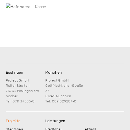
Esslingen
München
Project GmbH
Project GmbH
Ruiter Straße 1
Gottfried-Keller-Straße
73734 Esslingen am
37
Neckar
81245 München
Tel. 0711 34585-0
Tel. 089 829204-0
Projekte
Leistungen
Städtebau
Städtebau
Aktuell