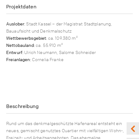
Projektdaten
Auslober:
Stadt Kassel – der Magistrat Stadtplanung,
Bauaufsicht und Denkmalschutz
Wettbewerbsgebiet:
ca. 109.380 m²
Nettobauland:
ca. 55.910 m²
Entwurf:
Ulrich Neumann, Salome Schneider
Freianlagen:
Cornelia Franke
Beschreibung
Rund um das denkmalgeschützte Hafenareal entsteht ein
neues, gemischt genutztes Quartier mit vielfältigen Wohn-,
Freizeit- und Arbeitsangeboten. Das ehemalige