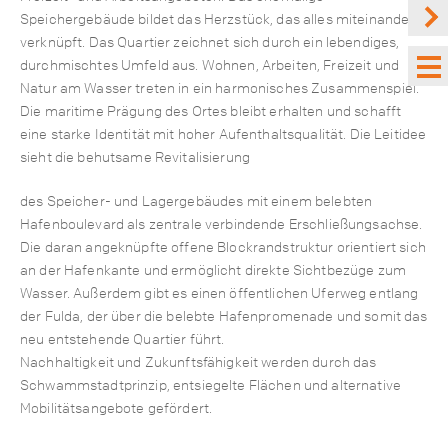
Speichergebäude bildet das Herzstück, das alles miteinander
verknüpft. Das Quartier zeichnet sich durch ein lebendiges,
durchmischtes Umfeld aus. Wohnen, Arbeiten, Freizeit und
Natur am Wasser treten in ein harmonisches Zusammenspiel.
Die maritime Prägung des Ortes bleibt erhalten und schafft
eine starke Identität mit hoher Aufenthaltsqualität. Die Leitidee
sieht die behutsame Revitalisierung
des Speicher- und Lagergebäudes mit einem belebten
Hafenboulevard als zentrale verbindende Erschließungsachse.
Die daran angeknüpfte offene Blockrandstruktur orientiert sich
an der Hafenkante und ermöglicht direkte Sichtbezüge zum
Wasser. Außerdem gibt es einen öffentlichen Uferweg entlang
der Fulda, der über die belebte Hafenpromenade und somit das
neu entstehende Quartier führt.
Nachhaltigkeit und Zukunftsfähigkeit werden durch das
Schwammstadtprinzip, entsiegelte Flächen und alternative
Mobilitätsangebote gefördert.